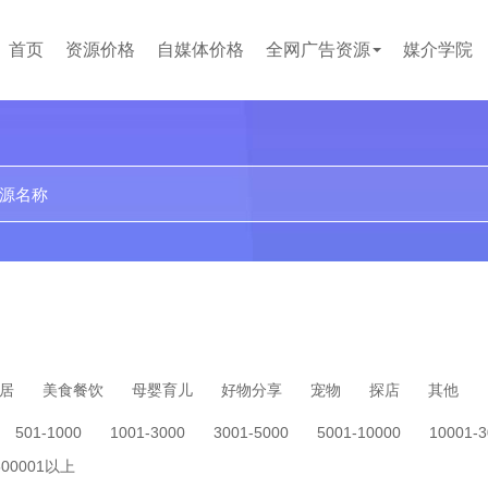
首页
资源价格
自媒体价格
全网广告资源
媒介学院
贴吧
论坛
文案代写
小红书
企业问答
百度百科
短视频
居
美食餐饮
母婴育儿
好物分享
宠物
探店
其他
501-1000
1001-3000
3001-5000
5001-10000
10001-
500001以上