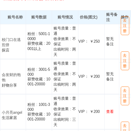
账号备
账号名称
账号数据
账号情况
价格(图文)
操作
注
去
注
账号质量 :
普
册
通
粉丝 :
5001-1
0000
收录效果 :
不
暂无
校门口在逃
VIP： ￥250
获赞收藏 :
20
保证
备注
煎饼
001以上
出稿时间 :
两
探店
天
去
注
账号质量 :
普
册
通
粉丝 :
3001-5
收录效果 :
不
暂无
000
会发财的饱
VIP： ￥200
获赞收藏 :
10
保证
备注
饱
001-20000
出稿时间 :
两
好物分享
天
去
注
账号质量 :
普
册
通
粉丝 :
1001-3
收录效果 :
不
000
VIP： ￥200
查看
小月亮angel
获赞收藏 :
10
保证
生活家居
001-20000
出稿时间 :
三
天
去
注