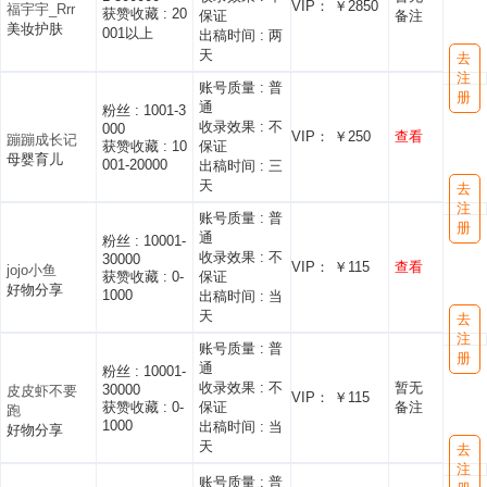
VIP： ￥2850
福宇宇_Rrr
获赞收藏 :
20
保证
备注
美妆护肤
001以上
出稿时间 :
两
天
去
注
账号质量 :
普
册
通
粉丝 :
1001-3
收录效果 :
不
000
VIP： ￥250
查看
蹦蹦成长记
获赞收藏 :
10
保证
母婴育儿
001-20000
出稿时间 :
三
天
去
注
账号质量 :
普
册
通
粉丝 :
10001-
收录效果 :
不
30000
VIP： ￥115
查看
jojo小鱼
获赞收藏 :
0-
保证
好物分享
1000
出稿时间 :
当
天
去
注
账号质量 :
普
册
通
粉丝 :
10001-
收录效果 :
不
暂无
30000
皮皮虾不要
VIP： ￥115
获赞收藏 :
0-
保证
备注
跑
1000
出稿时间 :
当
好物分享
天
去
注
账号质量 :
普