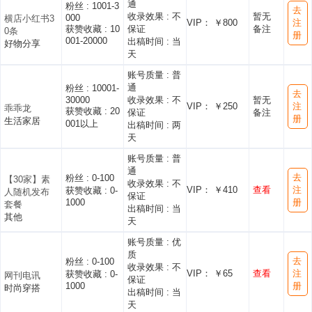
通
粉丝 :
1001-3
去
收录效果 :
不
暂无
000
横店小红书3
VIP： ￥800
注
获赞收藏 :
10
保证
备注
0条
册
001-20000
出稿时间 :
当
好物分享
天
账号质量 :
普
通
粉丝 :
10001-
去
30000
收录效果 :
不
暂无
VIP： ￥250
注
乖乖龙
获赞收藏 :
20
保证
备注
册
生活家居
001以上
出稿时间 :
两
天
账号质量 :
普
通
去
粉丝 :
0-100
【30家】素
收录效果 :
不
VIP： ￥410
查看
注
获赞收藏 :
0-
人随机发布
保证
1000
册
套餐
出稿时间 :
当
其他
天
账号质量 :
优
质
去
粉丝 :
0-100
收录效果 :
不
VIP： ￥65
查看
注
获赞收藏 :
0-
网刊电讯
保证
1000
册
时尚穿搭
出稿时间 :
当
天