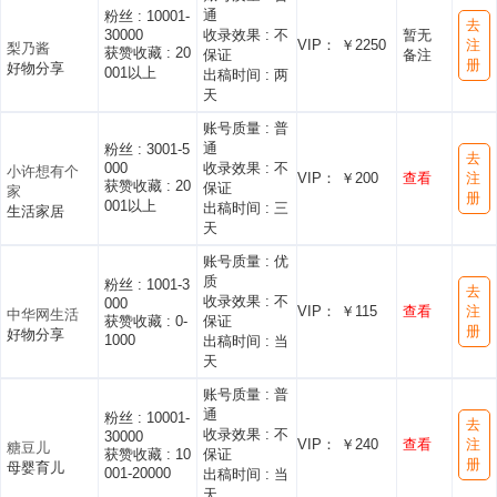
通
粉丝 :
10001-
去
30000
收录效果 :
不
暂无
VIP： ￥2250
注
梨乃酱
获赞收藏 :
20
保证
备注
册
好物分享
001以上
出稿时间 :
两
天
账号质量 :
普
通
粉丝 :
3001-5
去
000
收录效果 :
不
小许想有个
VIP： ￥200
查看
注
获赞收藏 :
20
保证
家
册
001以上
出稿时间 :
三
生活家居
天
账号质量 :
优
质
粉丝 :
1001-3
去
收录效果 :
不
000
VIP： ￥115
查看
注
中华网生活
获赞收藏 :
0-
保证
册
好物分享
1000
出稿时间 :
当
天
账号质量 :
普
通
粉丝 :
10001-
去
收录效果 :
不
30000
VIP： ￥240
查看
注
糖豆儿
获赞收藏 :
10
保证
册
母婴育儿
001-20000
出稿时间 :
当
天