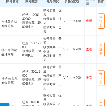
账号名称
账号数据
账号情况
价格(图文)
操作
注
账号质量 :
优
质
粉丝 :
10001-
去
30000
收录效果 :
保
VIP： ￥130
查看
注
八戒又八戒
获赞收藏 :
20
证
册
好物分享
001以上
出稿时间 :
当
天
账号质量 :
普
通
粉丝 :
1001-3
去
000
收录效果 :
不
VIP： ￥200
查看
注
睡不完的觉
获赞收藏 :
20
保证
册
生活家居
001以上
出稿时间 :
三
天
账号质量 :
普
通
粉丝 :
3001-5
去
000
收录效果 :
不
VIP： ￥200
查看
注
柚子ins生活
获赞收藏 :
20
保证
册
好物分享
001以上
出稿时间 :
三
天
账号质量 :
优
质
去
粉丝 :
0-100
收录效果 :
不