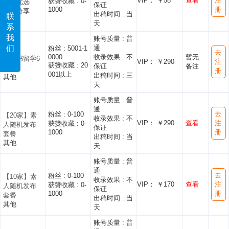
VIP： ￥58
查看
注
获赞收藏 :
0-
品牌优选
保证
1000
册
好物分享
出稿时间 :
当
联
天
系
我
账号质量 :
普
们
通
粉丝 :
5001-1
去
0000
收录效果 :
不
暂无
小红书留学6
VIP： ￥290
注
获赞收藏 :
20
保证
备注
篇
册
001以上
出稿时间 :
三
其他
天
账号质量 :
普
通
去
粉丝 :
0-100
【20家】素
收录效果 :
不
VIP： ￥290
查看
注
获赞收藏 :
0-
人随机发布
保证
1000
册
套餐
出稿时间 :
当
其他
天
账号质量 :
普
通
去
粉丝 :
0-100
【10家】素
收录效果 :
不
VIP： ￥170
查看
注
获赞收藏 :
0-
人随机发布
保证
1000
册
套餐
出稿时间 :
当
其他
天
账号质量 :
普