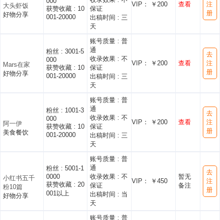
000
VIP： ￥200
查看
注
大头虾饭
获赞收藏 :
10
保证
册
好物分享
001-20000
出稿时间 :
三
天
账号质量 :
普
通
粉丝 :
3001-5
去
收录效果 :
不
000
VIP： ￥200
查看
注
Mars在家
获赞收藏 :
10
保证
册
好物分享
001-20000
出稿时间 :
三
天
账号质量 :
普
通
粉丝 :
1001-3
去
收录效果 :
不
000
VIP： ￥200
查看
注
阿一伊
获赞收藏 :
10
保证
册
美食餐饮
001-20000
出稿时间 :
三
天
账号质量 :
普
通
粉丝 :
5001-1
去
0000
收录效果 :
不
暂无
小红书五千
VIP： ￥450
注
获赞收藏 :
20
保证
备注
粉10篇
册
001以上
出稿时间 :
当
好物分享
天
账号质量 :
普