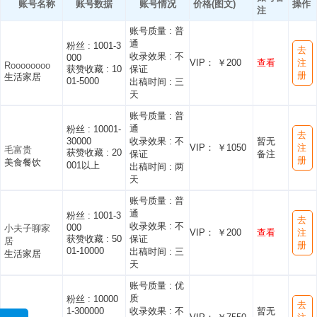
账号名称
账号数据
账号情况
价格(图文)
操作
注
账号质量 :
普
通
粉丝 :
1001-3
去
收录效果 :
不
000
VIP： ￥200
查看
注
Roooooooo
获赞收藏 :
10
保证
册
生活家居
01-5000
出稿时间 :
三
天
账号质量 :
普
通
粉丝 :
10001-
去
30000
收录效果 :
不
暂无
VIP： ￥1050
注
毛富贵
获赞收藏 :
20
保证
备注
册
美食餐饮
001以上
出稿时间 :
两
天
账号质量 :
普
通
粉丝 :
1001-3
去
收录效果 :
不
000
小夫子聊家
VIP： ￥200
查看
注
获赞收藏 :
50
保证
居
册
01-10000
出稿时间 :
三
生活家居
天
账号质量 :
优
质
粉丝 :
10000
去
1-300000
收录效果 :
不
暂无