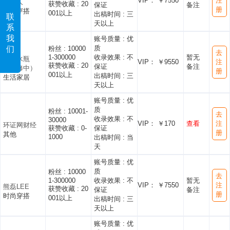
VIP： ￥7550
注
雯化人
获赞收藏 :
20
保证
备注
册
时尚穿搭
001以上
出稿时间 :
三
联
天以上
系
我
账号质量 :
优
质
粉丝 :
10000
们
去
1-300000
收录效果 :
不
暂无
两个水瓶
VIP： ￥9550
注
获赞收藏 :
20
保证
备注
（装修中）
册
001以上
出稿时间 :
三
生活家居
天以上
账号质量 :
优
质
粉丝 :
10001-
去
收录效果 :
不
30000
VIP： ￥170
查看
注
环证网财经
获赞收藏 :
0-
保证
册
其他
1000
出稿时间 :
当
天
账号质量 :
优
质
粉丝 :
10000
去
1-300000
收录效果 :
不
暂无
VIP： ￥7550
注
熊磊LEE
获赞收藏 :
20
保证
备注
册
时尚穿搭
001以上
出稿时间 :
三
天以上
账号质量 :
优