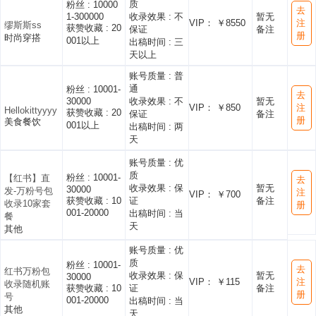
质
粉丝 :
10000
去
1-300000
收录效果 :
不
暂无
VIP： ￥8550
注
缪斯斯ss
获赞收藏 :
20
保证
备注
册
时尚穿搭
001以上
出稿时间 :
三
天以上
账号质量 :
普
通
粉丝 :
10001-
去
30000
收录效果 :
不
暂无
VIP： ￥850
注
Hellokittyyyy
获赞收藏 :
20
保证
备注
册
美食餐饮
001以上
出稿时间 :
两
天
账号质量 :
优
质
粉丝 :
10001-
【红书】直
去
收录效果 :
保
暂无
30000
发-万粉号包
注
VIP： ￥700
获赞收藏 :
10
证
备注
收录10家套
册
001-20000
出稿时间 :
当
餐
天
其他
账号质量 :
优
质
粉丝 :
10001-
去
红书万粉包
收录效果 :
保
暂无
30000
VIP： ￥115
注
收录随机账
获赞收藏 :
10
证
备注
册
号
001-20000
出稿时间 :
当
其他
天