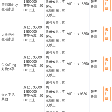
1-500000
收录效果 :
不
暂无
VIP： ￥18550
注
雪莉Shirley
获赞收藏 :
20
保证
备注
册
生活家居
001以上
出稿时间 :
三
天以上
账号质量 :
优
质
粉丝 :
30000
去
1-500000
收录效果 :
不
暂无
VIP： ￥18550
注
大鱼虾米
获赞收藏 :
20
保证
备注
册
生活家居
001以上
出稿时间 :
三
天以上
账号质量 :
优
质
粉丝 :
30000
去
1-500000
收录效果 :
不
暂无
VIP： ￥10550
注
C.KaTung
获赞收藏 :
20
保证
备注
册
好物分享
001以上
出稿时间 :
三
天以上
账号质量 :
优
质
粉丝 :
30000
去
1-500000
收录效果 :
不
暂无
VIP： ￥9550
注
许久不见
获赞收藏 :
20
保证
备注
册
其他
001以上
出稿时间 :
三
天以上