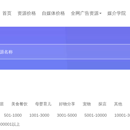
首页
资源价格
自媒体价格
全网广告资源
媒介学院
贴吧
论坛
文案代写
小红书
企业问答
百度百科
短视频
居
美食餐饮
母婴育儿
好物分享
宠物
探店
其他
501-1000
1001-3000
3001-5000
5001-10000
10001-
500001以上