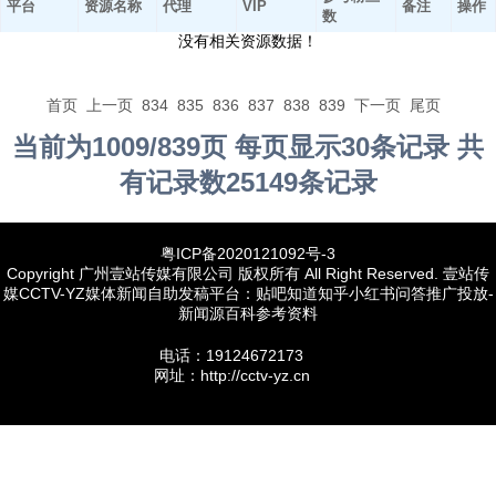
平台
资源名称
代理
VIP
备注
操作
数
没有相关资源数据！
首页
上一页
834
835
836
837
838
839
下一页
尾页
当前为1009/839页 每页显示30条记录 共
有记录数25149条记录
粤ICP备2020121092号-3
Copyright 广州壹站传媒有限公司 版权所有 All Right Reserved. 壹站传
媒CCTV-YZ媒体新闻自助发稿平台：贴吧知道知乎小红书问答推广投放-
新闻源百科参考资料
电话：19124672173
网址：http://cctv-yz.cn