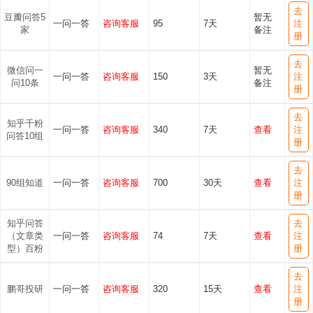
去
豆瓣问答5
暂无
一问一答
咨询客服
95
7天
注
家
备注
册
去
微信问一
暂无
一问一答
咨询客服
150
3天
注
问10条
备注
册
去
知乎千粉
一问一答
咨询客服
340
7天
查看
注
问答10组
册
去
90组知道
一问一答
咨询客服
700
30天
查看
注
册
知乎问答
去
（文章类
一问一答
咨询客服
74
7天
查看
注
型）百粉
册
去
鹏哥投研
一问一答
咨询客服
320
15天
查看
注
册