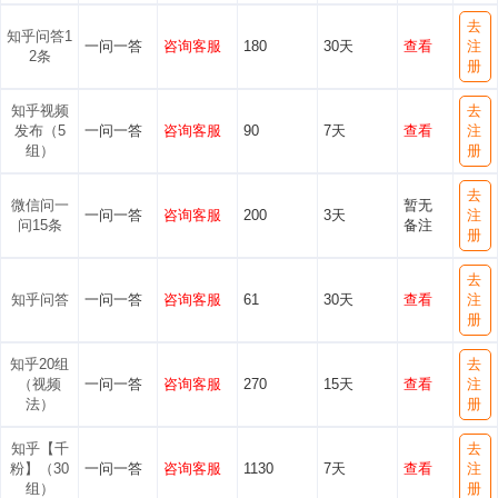
去
知乎问答1
一问一答
咨询客服
180
30天
查看
注
2条
册
知乎视频
去
发布（5
一问一答
咨询客服
90
7天
查看
注
组）
册
去
微信问一
暂无
一问一答
咨询客服
200
3天
注
问15条
备注
册
去
知乎问答
一问一答
咨询客服
61
30天
查看
注
册
知乎20组
去
（视频
一问一答
咨询客服
270
15天
查看
注
法）
册
知乎【千
去
粉】（30
一问一答
咨询客服
1130
7天
查看
注
组）
册