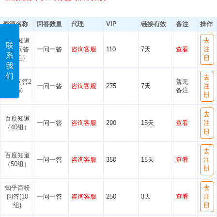
资源名称
回答数量
代理
VIP
链接有效
备注
操作
百度知道
去
联
蓝V问答
一问一答
咨询客服
110
7天
查看
注
系
（5组）
册
我
们
去
豆瓣问答2
暂无
一问一答
咨询客服
275
7天
注
5家
备注
册
去
百度知道
一问一答
咨询客服
290
15天
查看
注
（40组）
册
去
百度知道
一问一答
咨询客服
350
15天
查看
注
（50组）
册
知乎百粉
去
问答(10
一问一答
咨询客服
250
3天
查看
注
组)
册