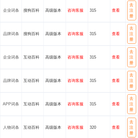
去
企业词条
搜狗百科
高级版本
咨询客服
315
查看
注
册
去
品牌词条
搜狗百科
高级版本
咨询客服
315
查看
注
册
去
企业词条
互动百科
高级版本
咨询客服
315
查看
注
册
去
品牌词条
互动百科
高级版本
咨询客服
315
查看
注
册
去
APP词条
互动百科
高级版本
咨询客服
315
查看
注
册
去
人物词条
互动百科
高级版本
咨询客服
320
查看
注
册