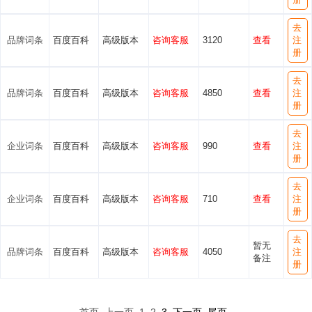
去
品牌词条
百度百科
高级版本
咨询客服
3120
查看
注
册
去
品牌词条
百度百科
高级版本
咨询客服
4850
查看
注
册
去
企业词条
百度百科
高级版本
咨询客服
990
查看
注
册
去
企业词条
百度百科
高级版本
咨询客服
710
查看
注
册
去
暂无
品牌词条
百度百科
高级版本
咨询客服
4050
注
备注
册